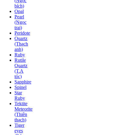
(Ngọc
bích)
Opal
Pearl
(Ngọc
trai)
Peridote
Quartz
(Thạch
anh)
Ruby
Rutile
Quartz
(T.A
tóc)
Sapphire
Spinel
Star
Ruby
Tektite
Meteorite
(Thiên
thạch)
Tiger
eyes