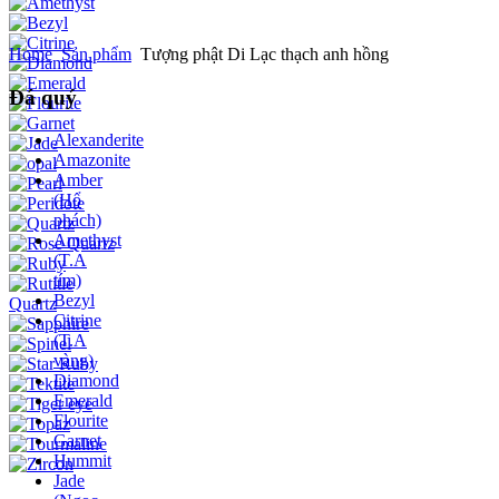
Home
Sản phẩm
Tượng phật Di Lạc thạch anh hồng
Đá quý
Alexanderite
Amazonite
Amber
(Hổ
phách)
Amethyst
(T.A
tím)
Bezyl
Citrine
(T.A
vàng)
Diamond
Emerald
Flourite
Garnet
Hummit
Jade