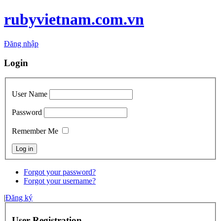
rubyvietnam.com.vn
Đăng nhập
Login
User Name
Password
Remember Me
Forgot your password?
Forgot your username?
|
Đăng ký
User Registration