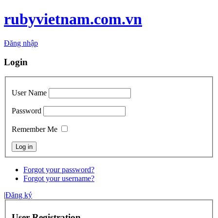
rubyvietnam.com.vn
Đăng nhập
Login
User Name
Password
Remember Me
Forgot your password?
Forgot your username?
|
Đăng ký
User Registration