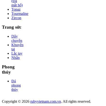
(Đá
mắt hổ)
Topaz
Tourmaline
Zircon
Trang sức
Dây
chuyền
Khuyên
tai
Lắc tay
Nhẫn
Phong
thủy
Đá
phong
thủy
Copyright © 2026
rubyvietnam.com.vn
. All rights reserved.