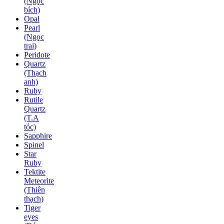
(Ngọc
bích)
Opal
Pearl
(Ngọc
trai)
Peridote
Quartz
(Thạch
anh)
Ruby
Rutile
Quartz
(T.A
tóc)
Sapphire
Spinel
Star
Ruby
Tektite
Meteorite
(Thiên
thạch)
Tiger
eyes