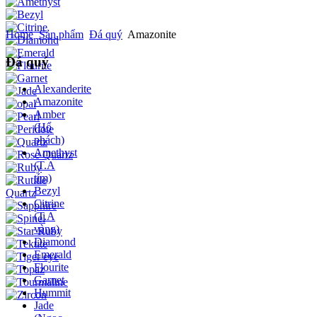
Home
Sản phẩm
Đá quý
Amazonite
Đá quý
Alexanderite
Amazonite
Amber
(Hổ
phách)
Amethyst
(T.A
tím)
Bezyl
Citrine
(T.A
vàng)
Diamond
Emerald
Flourite
Garnet
Hummit
Jade