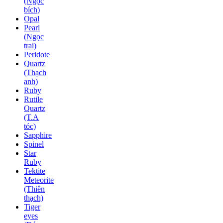
(Ngọc
bích)
Opal
Pearl
(Ngọc
trai)
Peridote
Quartz
(Thạch
anh)
Ruby
Rutile
Quartz
(T.A
tóc)
Sapphire
Spinel
Star
Ruby
Tektite
Meteorite
(Thiên
thạch)
Tiger
eyes