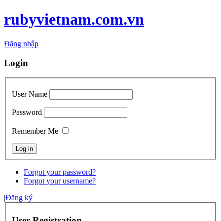
rubyvietnam.com.vn
Đăng nhập
Login
User Name
Password
Remember Me
Forgot your password?
Forgot your username?
|
Đăng ký
User Registration