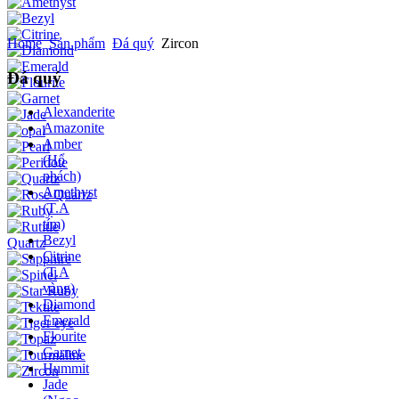
Home
Sản phẩm
Đá quý
Zircon
Đá quý
Alexanderite
Amazonite
Amber
(Hổ
phách)
Amethyst
(T.A
tím)
Bezyl
Citrine
(T.A
vàng)
Diamond
Emerald
Flourite
Garnet
Hummit
Jade