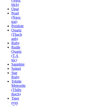
(Ngọc
bích)
Opal
Pearl
(Ngọc
trai)
Peridote
Quartz
(Thạch
anh)
Ruby
Rutile
Quartz
(T.A
tóc)
Sapphire
Spinel
Star
Ruby
Tektite
Meteorite
(Thiên
thạch)
Tiger
eyes