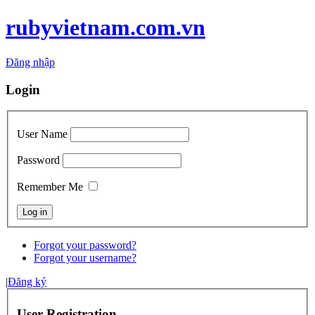
rubyvietnam.com.vn
Đăng nhập
Login
User Name
Password
Remember Me
Forgot your password?
Forgot your username?
|
Đăng ký
User Registration