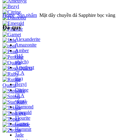
Home
Sản phẩm
Mặt dây chuyền đá Sapphire bọc vàng
Đá quý
Alexanderite
Amazonite
Amber
(Hổ
phách)
Amethyst
(T.A
tím)
Bezyl
Citrine
(T.A
vàng)
Diamond
Emerald
Flourite
Garnet
Hummit
Jade